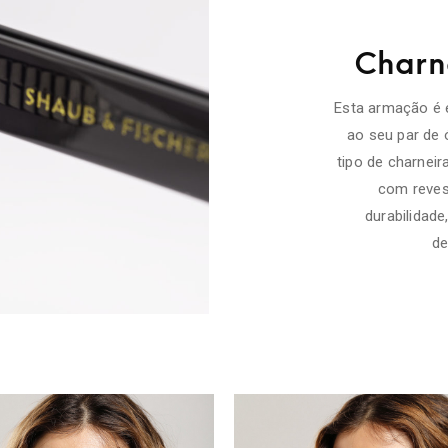
Charne
Esta armação é 
ao seu par de 
tipo de charneir
com reves
durabilidad
de