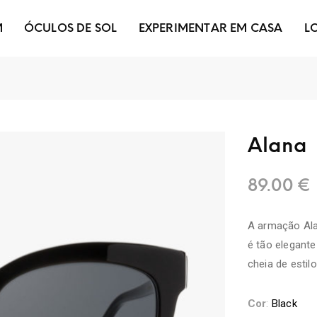
M
ÓCULOS DE SOL
EXPERIMENTAR EM CASA
L
Alana
89.00
€
A armação Ala
é tão elegante
cheia de estilo
Cor
:
Black