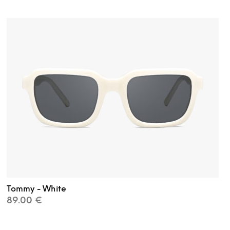
Tommy - White
89.00
€