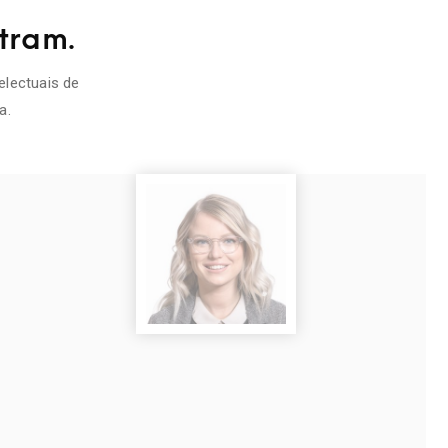
ntram.
telectuais de
a.