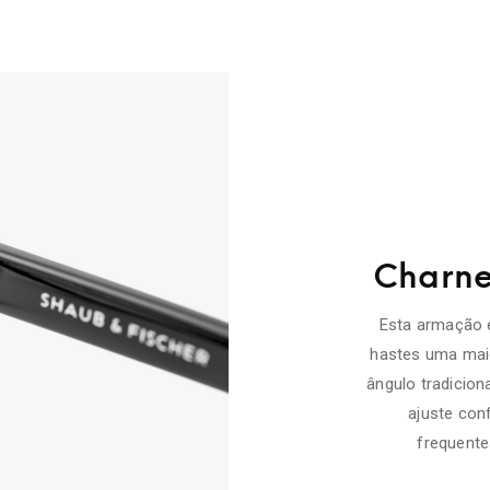
Charnei
Esta armação 
hastes uma maio
ângulo tradiciona
ajuste con
frequente