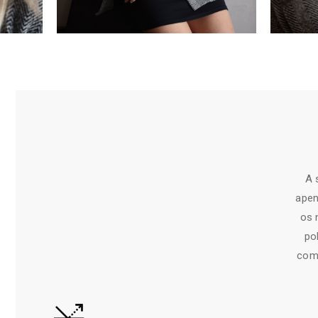
A 
apen
os 
po
comu