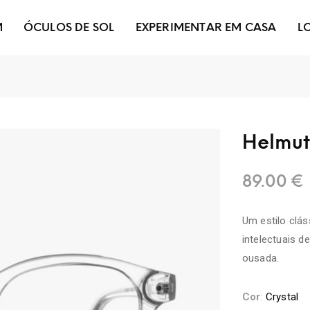
M
ÓCULOS DE SOL
EXPERIMENTAR EM CASA
L
Helmu
89.00
€
Um estilo clás
intelectuais 
ousada.
Cor
:
Crystal