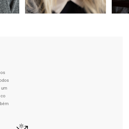
mos
todos
e um
ico
ambém