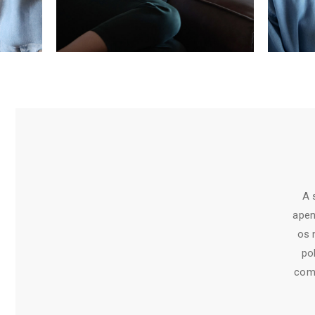
A 
apen
os 
po
comu