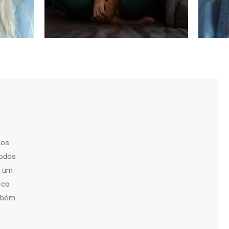
mos
todos
e um
ico
ambém