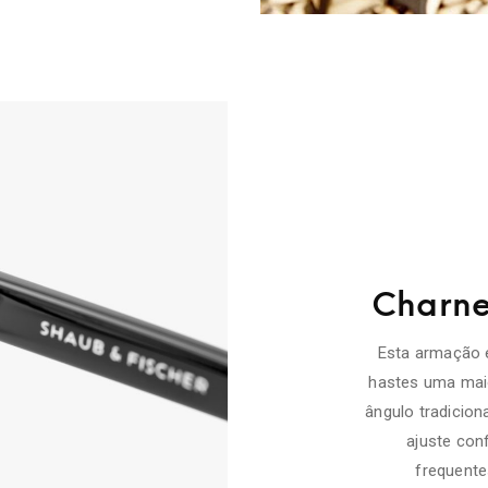
Charnei
Esta armação 
hastes uma maio
ângulo tradiciona
ajuste con
frequente