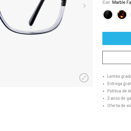
Cor
:
Marble F
Lentes grad
Entrega grat
Política de 
2 anos de g
Oferta de es