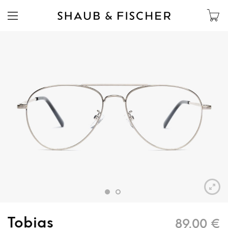
Tobias
89.00
€