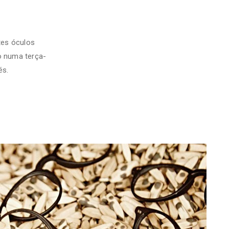
tes óculos
o numa terça-
és.