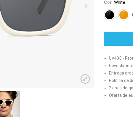
Cor
:
White
UV400 - Pr
Revestimento
Entrega grat
Política de 
2 anos de g
Oferta de es