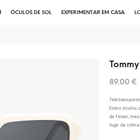
M
ÓCULOS DE SOL
EXPERIMENTAR EM CASA
L
Tommy
89.00
€
Teletransport
Estes óculos q
de férias, mes
fugir da rotina