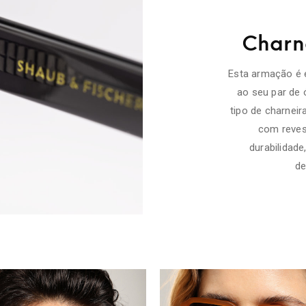
Charne
Esta armação é 
ao seu par de 
tipo de charneir
com reves
durabilidad
de